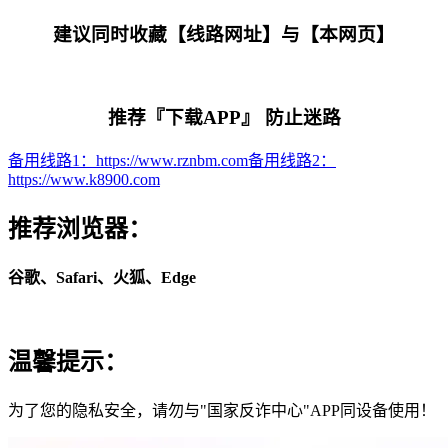
建议同时收藏【线路网址】与【本网页】
推荐『下载APP』 防止迷路
备用线路
1
：
https://www.rznbm.com
备用线路
2
：
https://www.k8900.com
推荐浏览器：
谷歌、Safari、火狐、Edge
温馨提示：
为了您的隐私安全，请勿与"国家反诈中心"APP同设备使用！