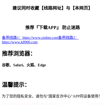
建议同时收藏【线路网址】与【本网页】
推荐『下载APP』 防止迷路
备用线路
1
：
https://www.rznbm.com
备用线路
2
：
https://www.k8900.com
推荐浏览器：
谷歌、Safari、火狐、Edge
温馨提示：
为了您的隐私安全，请勿与"国家反诈中心"APP同设备使用！