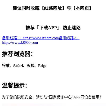
建议同时收藏【线路网址】与【本网页】
推荐『下载APP』 防止迷路
备用线路
1
：
https://www.rznbm.com
备用线路
2
：
https://www.k8900.com
推荐浏览器：
谷歌、Safari、火狐、Edge
温馨提示：
为了您的隐私安全，请勿与"国家反诈中心"APP同设备使用！