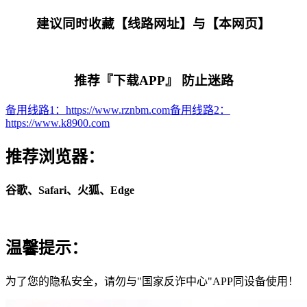
建议同时收藏【线路网址】与【本网页】
推荐『下载APP』 防止迷路
备用线路
1
：
https://www.rznbm.com
备用线路
2
：
https://www.k8900.com
推荐浏览器：
谷歌、Safari、火狐、Edge
温馨提示：
为了您的隐私安全，请勿与"国家反诈中心"APP同设备使用！