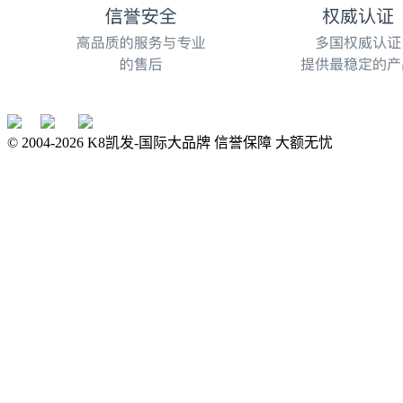
© 2004-
2026
K8凯发-国际大品牌 信誉保障 大额无忧