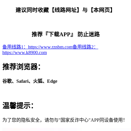
建议同时收藏【线路网址】与【本网页】
推荐『下载APP』 防止迷路
备用线路
1
：
https://www.rznbm.com
备用线路
2
：
https://www.k8900.com
推荐浏览器：
谷歌、Safari、火狐、Edge
温馨提示：
为了您的隐私安全，请勿与"国家反诈中心"APP同设备使用！