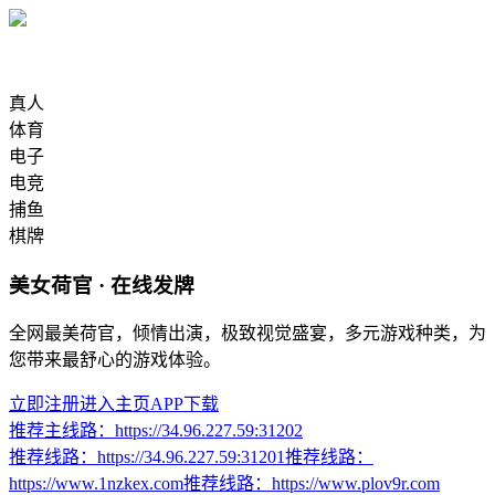
真人
体育
电子
电竞
捕鱼
棋牌
美女荷官 · 在线发牌
全网最美荷官，倾情出演，极致视觉盛宴，多元游戏种类，为
您带来最舒心的游戏体验。
立即注册
进入主页
APP下载
推荐主线路：
https://34.96.227.59:31202
推荐线路：
https://34.96.227.59:31201
推荐线路：
https://www.1nzkex.com
推荐线路：
https://www.plov9r.com