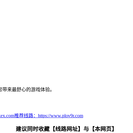
您带来最舒心的游戏体验。
kex.com
推荐线路：
https://www.plov9r.com
建议同时收藏【线路网址】与【本网页】