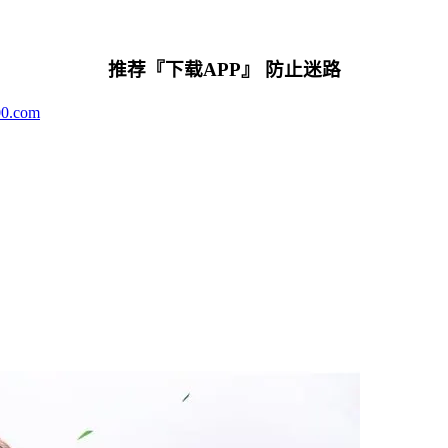
推荐『下载APP』 防止迷路
00.com