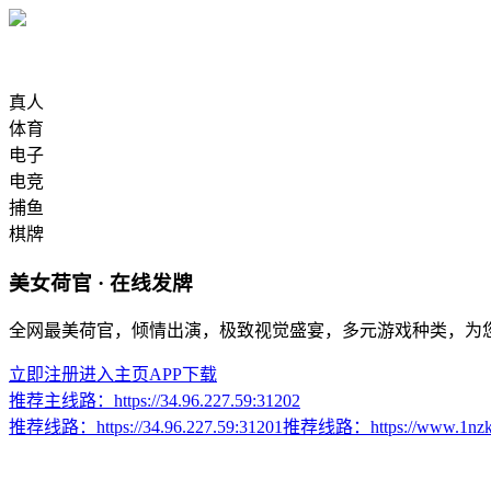
真人
体育
电子
电竞
捕鱼
棋牌
美女荷官 · 在线发牌
全网最美荷官，倾情出演，极致视觉盛宴，多元游戏种类，为
立即注册
进入主页
APP下载
推荐主线路：
https://34.96.227.59:31202
推荐线路：
https://34.96.227.59:31201
推荐线路：
https://www.1nz