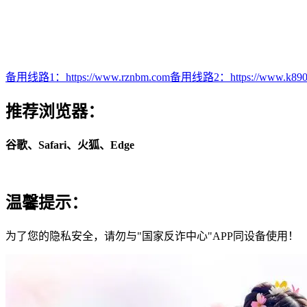
备用线路
1
：
https://www.rznbm.com
备用线路
2
：
https://www.k89
推荐浏览器：
谷歌、Safari、火狐、Edge
温馨提示：
为了您的隐私安全，请勿与"国家反诈中心"APP同设备使用！