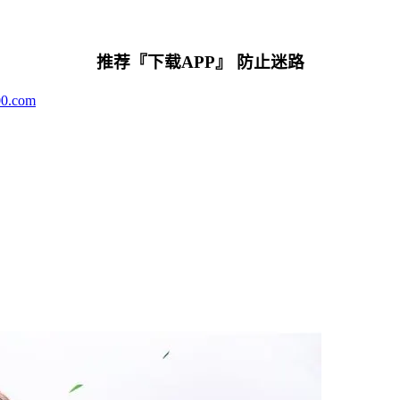
推荐『下载APP』 防止迷路
00.com