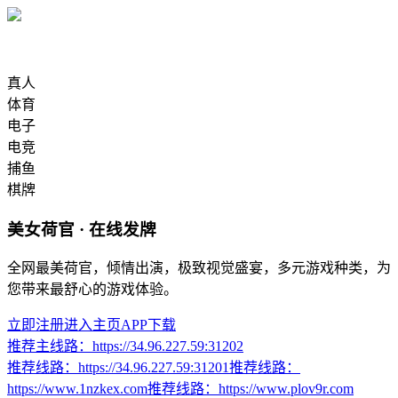
真人
体育
电子
电竞
捕鱼
棋牌
美女荷官 · 在线发牌
全网最美荷官，倾情出演，极致视觉盛宴，多元游戏种类，为
您带来最舒心的游戏体验。
立即注册
进入主页
APP下载
推荐主线路：
https://34.96.227.59:31202
推荐线路：
https://34.96.227.59:31201
推荐线路：
https://www.1nzkex.com
推荐线路：
https://www.plov9r.com