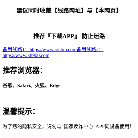
建议同时收藏【线路网址】与【本网页】
推荐『下载APP』 防止迷路
备用线路
1
：
https://www.rznbm.com
备用线路
2
：
https://www.k8900.com
推荐浏览器：
谷歌、Safari、火狐、Edge
温馨提示：
为了您的隐私安全，请勿与"国家反诈中心"APP同设备使用！