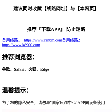
建议同时收藏【线路网址】与【本网页】
推荐『下载APP』 防止迷路
备用线路
1
：
https://www.rznbm.com
备用线路
2
：
https://www.k8900.com
推荐浏览器：
谷歌、Safari、火狐、Edge
温馨提示：
为了您的隐私安全，请勿与"国家反诈中心"APP同设备使用！