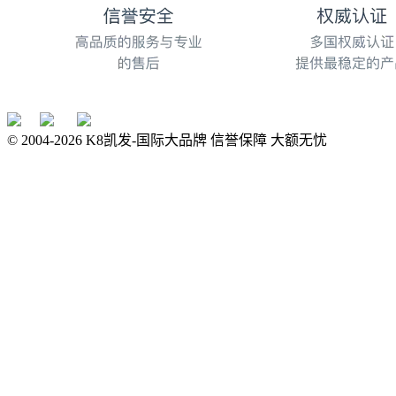
© 2004-
2026
K8凯发-国际大品牌 信誉保障 大额无忧