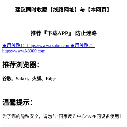
建议同时收藏【线路网址】与【本网页】
推荐『下载APP』 防止迷路
备用线路
1
：
https://www.rznbm.com
备用线路
2
：
https://www.k8900.com
推荐浏览器：
谷歌、Safari、火狐、Edge
温馨提示：
为了您的隐私安全，请勿与"国家反诈中心"APP同设备使用！