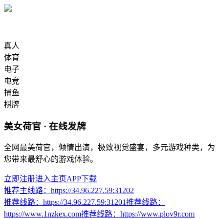
真人
体育
电子
电竞
捕鱼
棋牌
美女荷官 · 在线发牌
全网最美荷官，倾情出演，极致视觉盛宴，多元游戏种类，为
您带来最舒心的游戏体验。
立即注册
进入主页
APP下载
推荐主线路：
https://34.96.227.59:31202
推荐线路：
https://34.96.227.59:31201
推荐线路：
https://www.1nzkex.com
推荐线路：
https://www.plov9r.com