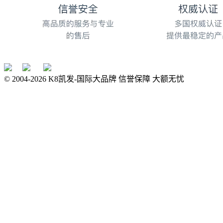
© 2004-
2026
K8凯发-国际大品牌 信誉保障 大额无忧