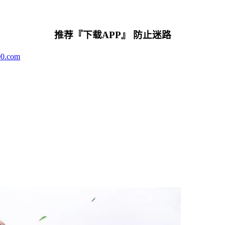
推荐『下载APP』 防止迷路
00.com